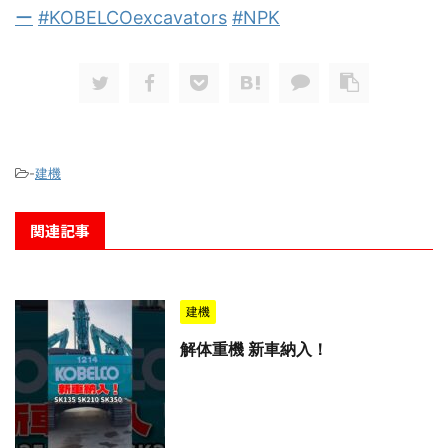
ー
#KOBELCOexcavators
#NPK
-
建機
関連記事
建機
解体重機 新車納入！