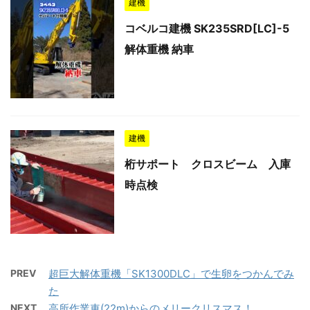
建機
コベルコ建機 SK235SRD[LC]-5
解体重機 納車
建機
桁サポート クロスビーム 入庫
時点検
PREV
超巨大解体重機「SK1300DLC」で生卵をつかんでみ
た
NEXT
高所作業車(22m)からのメリークリスマス！