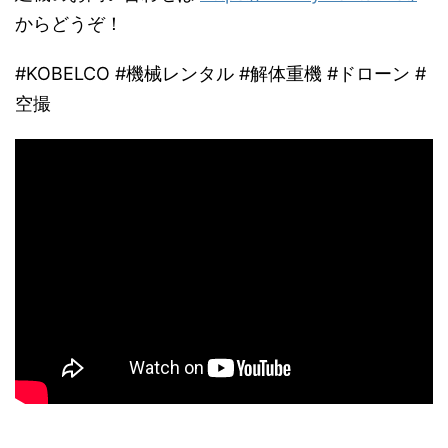
からどうぞ！
#KOBELCO
#機械レンタル
#解体重機
#ドローン
#
空撮